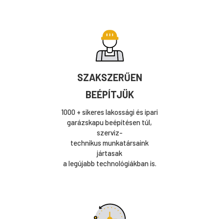
SZAKSZERŰEN
BEÉPÍTJÜK
1000 + sikeres lakossági és ipari
garázskapu beépítésen túl,
szerviz-
technikus munkatársaink
jártasak
a legújabb technológiákban is.