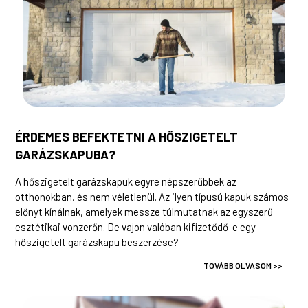
ÉRDEMES BEFEKTETNI A HŐSZIGETELT
GARÁZSKAPUBA?
A hőszigetelt garázskapuk egyre népszerűbbek az
otthonokban, és nem véletlenül. Az ilyen típusú kapuk számos
előnyt kínálnak, amelyek messze túlmutatnak az egyszerű
esztétikai vonzerőn. De vajon valóban kifizetődő-e egy
hőszigetelt garázskapu beszerzése?
TOVÁBB OLVASOM >>