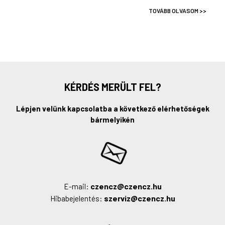
TOVÁBB OLVASOM >>
KÉRDÉS MERÜLT FEL?
Lépjen velünk kapcsolatba a következő elérhetőségek
bármelyikén
czencz@czencz.hu
E-mail:
szerviz@czencz.hu
Hibabejelentés: