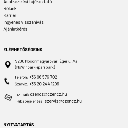
Adatkezelési tájékoztató
Rólunk
Karrier
Ingyenes visszahívás
Ajánlatkérés
ELÉRHETŐSÉGEINK
9200 Mosonmagyaróvár, Éger u. 7/a
(MoWinpark-ipari park)
+36 96 576 702
Telefon:
+36 20 244 1296
Szervíz:
czencz@czencz.hu
E-mail:
szerviz@czencz.hu
Hibabejelentés:
NYITVATARTÁS