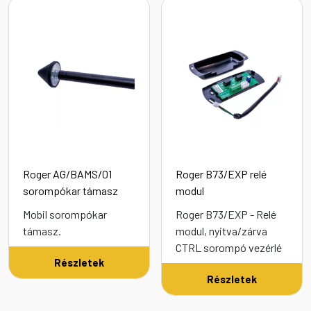
Roger AG/BAMS/01
Roger B73/EXP relé
sorompókar támasz
modul
Mobil sorompókar
Roger B73/EXP - Relé
támasz.
modul, nyitva/zárva
CTRL sorompó vezérlé
Részletek
Részletek