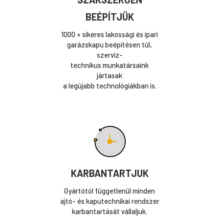
BEÉPÍTJÜK
1000 + sikeres lakossági és ipari
garázskapu beépítésen túl,
szerviz-
technikus munkatársaink
jártasak
a legújabb technológiákban is.
KARBANTARTJUK
Gyártótól függetlenül minden
ajtó- és kaputechnikai rendszer
karbantartását vállaljuk.