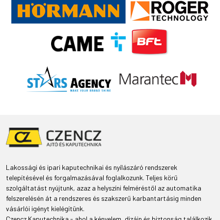
Lakossági és ipari kaputechnikai és nyílászáró rendszerek
telepítésével és forgalmazásával foglalkozunk. Teljes körű
szolgáltatást nyújtunk, azaz a helyszíni felméréstől az automatika
felszerelésén át a rendszeres és szakszerű karbantartásig minden
vásárlói igényt kielégítünk.
Czencz Kaputechnika - ahol a kényelem, dizájn és biztonság találkozik.