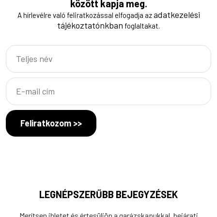
között kapja meg.
adatkezelési
A hírlevélre való feliratkozással elfogadja az
tájékoztatónkban
foglaltakat.
Feliratkozom >>
LEGNÉPSZERŰBB BEJEGYZÉSEK
Merítsen ihletet és értesüljön a garázskapukkal, bejárati