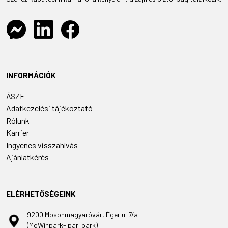
INFORMÁCIÓK
ÁSZF
Adatkezelési tájékoztató
Rólunk
Karrier
Ingyenes visszahívás
Ajánlatkérés
ELÉRHETŐSÉGEINK
9200 Mosonmagyaróvár, Éger u. 7/a
(MoWinpark-ipari park)