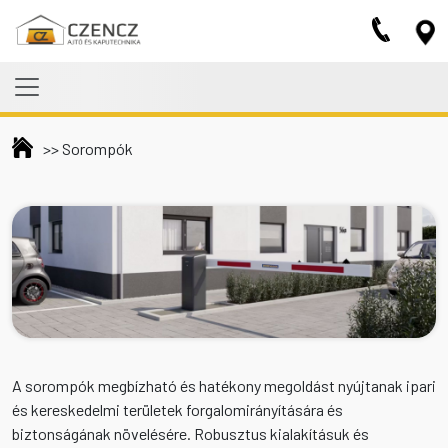
Skip to main content
>>
Sorompók
A sorompók megbízható és hatékony megoldást nyújtanak ipari
és kereskedelmi területek forgalomirányítására és
biztonságának növelésére. Robusztus kialakításuk és