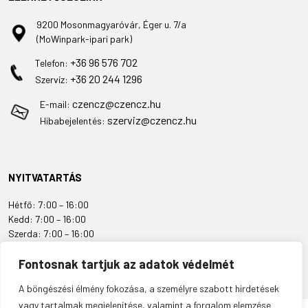
9200 Mosonmagyaróvár, Éger u. 7/a
(MoWinpark-ipari park)
+36 96 576 702
Telefon:
+36 20 244 1296
Szervíz:
czencz@czencz.hu
E-mail:
szerviz@czencz.hu
Hibabejelentés:
NYITVATARTÁS
Hétfő: 7:00 – 16:00
Kedd: 7:00 – 16:00
Szerda: 7:00 – 16:00
Csütörtök: 7:00 – 16:00
Fontosnak tartjuk az adatok védelmét
Péntek: 7:00 – 16:00
Szombat: ZÁRVA
A böngészési élmény fokozása, a személyre szabott hirdetések
Vasárnap: ZÁRVA
vagy tartalmak megjelenítése, valamint a forgalom elemzése