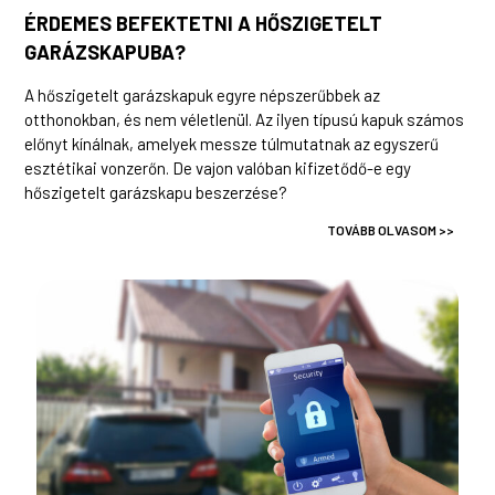
ÉRDEMES BEFEKTETNI A HŐSZIGETELT
GARÁZSKAPUBA?
A hőszigetelt garázskapuk egyre népszerűbbek az
otthonokban, és nem véletlenül. Az ilyen típusú kapuk számos
előnyt kínálnak, amelyek messze túlmutatnak az egyszerű
esztétikai vonzerőn. De vajon valóban kifizetődő-e egy
hőszigetelt garázskapu beszerzése?
TOVÁBB OLVASOM >>