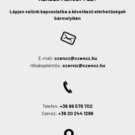
Lépjen velünk kapcsolatba a következő elérhetőségek
bármelyikén
czencz@czencz.hu
E-mail:
szerviz@czencz.hu
Hibabejelentés:
+36 96 576 702
Telefon:
+36 20 244 1296
Szervíz: