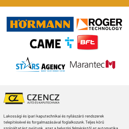
Lakossági és ipari kaputechnikai és nyílászáró rendszerek
telepítésével és forgalmazásával foglalkozunk. Teljes körű
szolgáltatást nyújtunk, azaz a helyszíni felméréstől az automatika