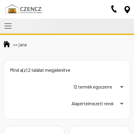
Skip to main content
>>
jane
Mind a(z) 2 találat megjelenítve