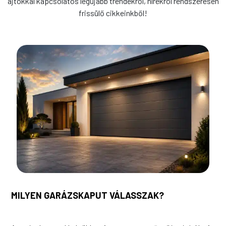
ajtókkal kapcsolatos legújabb trendekről, hírekről rendszeresen
frissülő cikkeinkből!
MILYEN GARÁZSKAPUT VÁLASSZAK?