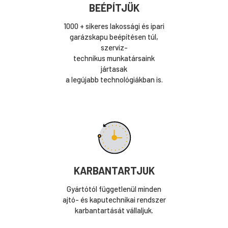
BEÉPÍTJÜK
1000 + sikeres lakossági és ipari
garázskapu beépítésen túl,
szerviz-
technikus munkatársaink
jártasak
a legújabb technológiákban is.
KARBANTARTJUK
Gyártótól függetlenül minden
ajtó- és kaputechnikai rendszer
karbantartását vállaljuk.