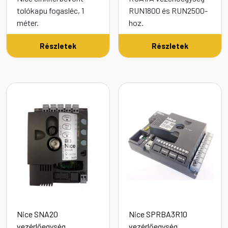
tolókapu fogasléc, 1
RUN1800 és RUN2500-
méter.
hoz.
Részletek
Részletek
Nice SNA20
Nice SPRBA3R10
vezérlőegység
vezérlőegység