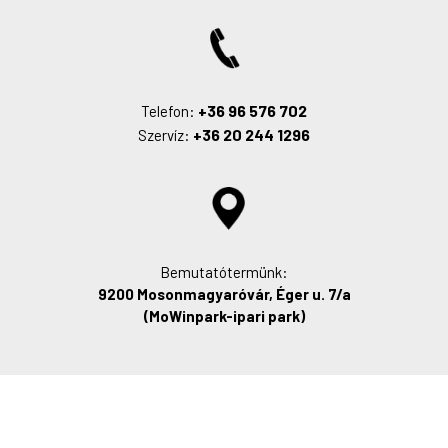
+36 96 576 702
Telefon:
+36 20 244 1296
Szervíz:
Bemutatótermünk:
9200 Mosonmagyaróvár, Éger u. 7/a
(MoWinpark-ipari park)