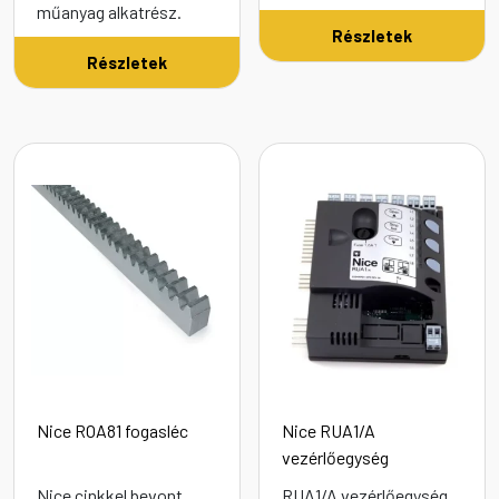
műanyag alkatrész.
Részletek
Részletek
Nice ROA81 fogasléc
Nice RUA1/A
vezérlőegység
Nice cinkkel bevont
RUA1/A vezérlőegység