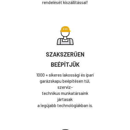
rendelését kiszállítással!
SZAKSZERŰEN
BEÉPÍTJÜK
1000 + sikeres lakossági és ipari
garázskapu beépítésen túl,
szerviz-
technikus munkatársaink
jártasak
a legújabb technológiákban is.