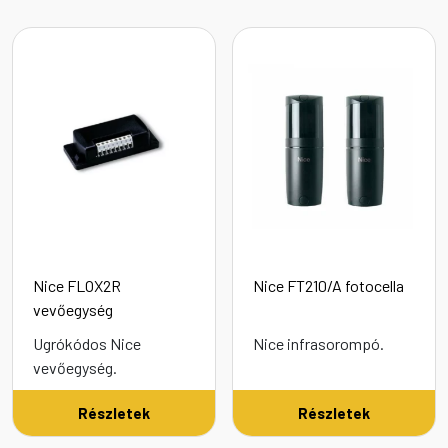
Nice FLOX2R
Nice FT210/A fotocella
vevőegység
Ugrókódos Nice
Nice infrasorompó.
vevőegység.
Részletek
Részletek