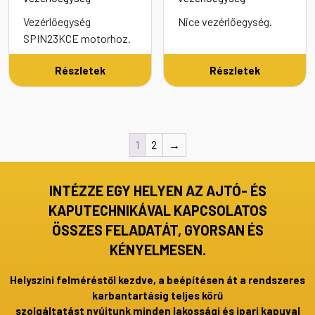
Vezérlőegység
Nice vezérlőegység.
SPIN23KCE motorhoz.
Részletek
Részletek
1
2
→
INTÉZZE EGY HELYEN AZ AJTÓ- ÉS
KAPUTECHNIKÁVAL KAPCSOLATOS
ÖSSZES FELADATÁT, GYORSAN ÉS
KÉNYELMESEN.
Helyszíni felméréstől kezdve, a beépítésen át a rendszeres
karbantartásig teljes körű
szolgáltatást nyújtunk minden lakossági és ipari kapuval