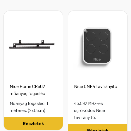
Nice Home CR502
Nice ONE4 távirányító
műanyag fogasléc
Műanyag fogasléc, 1
433,92 MHz-es
méteres. (2x05,m)
ugrókódos Nice
távirányító.
Részletek
Részletek