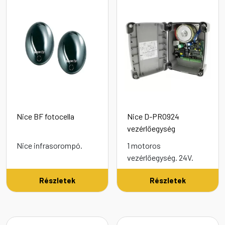
Nice BF fotocella
Nice D-PRO924
vezérlőegység
Nice infrasorompó.
1 motoros
vezérlőegység. 24V.
Részletek
Részletek