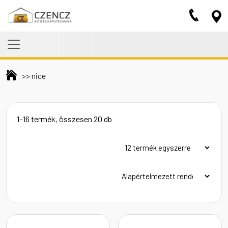
Skip to main content
>>
nice
1–16 termék, összesen 20 db