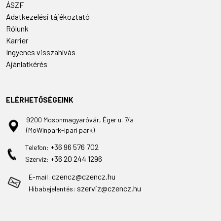
ÁSZF
Adatkezelési tájékoztató
Rólunk
Karrier
Ingyenes visszahívás
Ajánlatkérés
ELÉRHETŐSÉGEINK
9200 Mosonmagyaróvár, Éger u. 7/a
(MoWinpark-ipari park)
+36 96 576 702
Telefon:
+36 20 244 1296
Szervíz:
czencz@czencz.hu
E-mail:
szerviz@czencz.hu
Hibabejelentés: