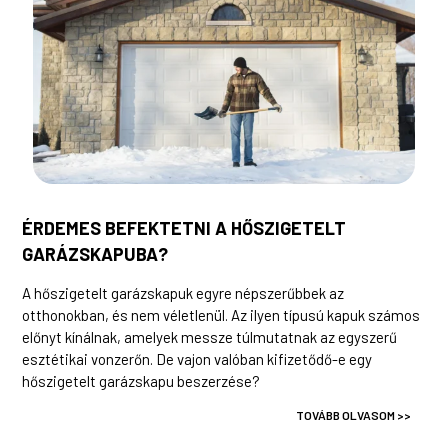
ÉRDEMES BEFEKTETNI A HŐSZIGETELT
GARÁZSKAPUBA?
A hőszigetelt garázskapuk egyre népszerűbbek az
otthonokban, és nem véletlenül. Az ilyen típusú kapuk számos
előnyt kínálnak, amelyek messze túlmutatnak az egyszerű
esztétikai vonzerőn. De vajon valóban kifizetődő-e egy
hőszigetelt garázskapu beszerzése?
TOVÁBB OLVASOM >>