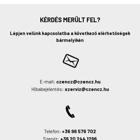
KÉRDÉS MERÜLT FEL?
Lépjen velünk kapcsolatba a következő elérhetőségek
bármelyikén
czencz@czencz.hu
E-mail:
szerviz@czencz.hu
Hibabejelentés:
+36 96 576 702
Telefon:
+36 20 244 1296
Szervíz: