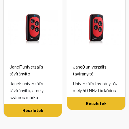
JaneF univerzális
JaneQ univerzális
távirányító
távirányító
JaneF univerzális
Univerzális távirányító,
távirányító, amely
mely 40 MHz fix kódos
számos márka
Részletek
Részletek