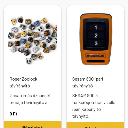
Roger Zoolock
Sesam 800 ipari
távirányító
távirányító
2 csatornás dzsungel
SESAM 800 3
témájú távirányító a
funkciógombos vízálló
ipari kapunyitó
0
Ft
távnyitó,
Részletek