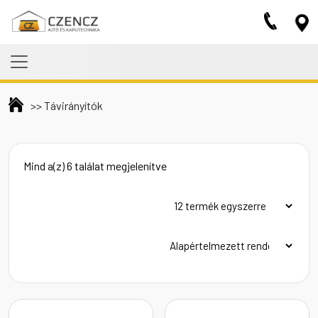
Skip to main content
>>
Távirányítók
Mind a(z) 6 találat megjelenítve