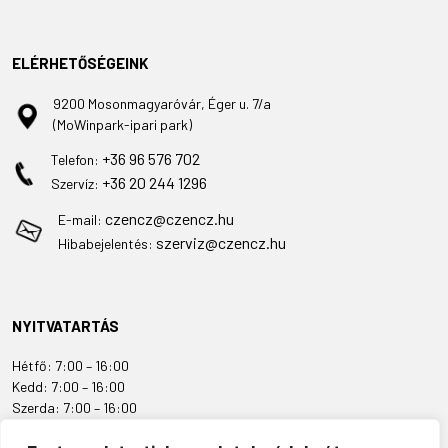
ELÉRHETŐSÉGEINK
9200 Mosonmagyaróvár, Éger u. 7/a
(MoWinpark-ipari park)
+36 96 576 702
Telefon:
+36 20 244 1296
Szervíz:
czencz@czencz.hu
E-mail:
szerviz@czencz.hu
Hibabejelentés:
NYITVATARTÁS
Hétfő: 7:00 – 16:00
Kedd: 7:00 – 16:00
Szerda: 7:00 – 16:00
Csütörtök: 7:00 – 16:00