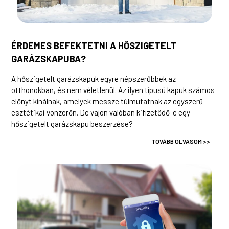
ÉRDEMES BEFEKTETNI A HŐSZIGETELT
GARÁZSKAPUBA?
A hőszigetelt garázskapuk egyre népszerűbbek az
otthonokban, és nem véletlenül. Az ilyen típusú kapuk számos
előnyt kínálnak, amelyek messze túlmutatnak az egyszerű
esztétikai vonzerőn. De vajon valóban kifizetődő-e egy
hőszigetelt garázskapu beszerzése?
TOVÁBB OLVASOM >>