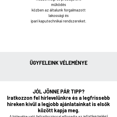
működés
közben az általunk forgalmazott
lakossági és
ipari kaputechnikai rendszereket.
ÜGYFELEINK VÉLEMÉNYE
JÓL JÖNNE PÁR TIPP?
Iratkozzon fel hírlevelünkre és a legfrissebb
híreken kívül a legjobb ajánlatainkat is elsők
között kapja meg.
adatkezelési
A hírlevélre való feliratkozással elfogadja az