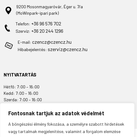
9200 Mosonmagyaróvár, Éger u. 7/a
(MoWinpark-ipari park)
+36 96 576 702
Telefon:
+36 20 244 1296
Szervíz:
czencz@czencz.hu
E-mail:
szerviz@czencz.hu
Hibabejelentés:
NYITVATARTÁS
Hétfő: 7:00 – 16:00
Kedd: 7:00 – 16:00
Szerda: 7:00 – 16:00
Csütörtök: 7:00 – 16:00
Péntek: 7:00 – 16:00
Fontosnak tartjuk az adatok védelmét
Szombat: ZÁRVA
A böngészési élmény fokozása, a személyre szabott hirdetések
Vasárnap: ZÁRVA
vagy tartalmak megjelenítése, valamint a forgalom elemzése