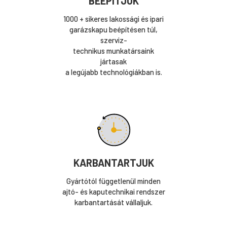
BEÉPÍTJÜK
1000 + sikeres lakossági és ipari
garázskapu beépítésen túl,
szerviz-
technikus munkatársaink
jártasak
a legújabb technológiákban is.
KARBANTARTJUK
Gyártótól függetlenül minden
ajtó- és kaputechnikai rendszer
karbantartását vállaljuk.