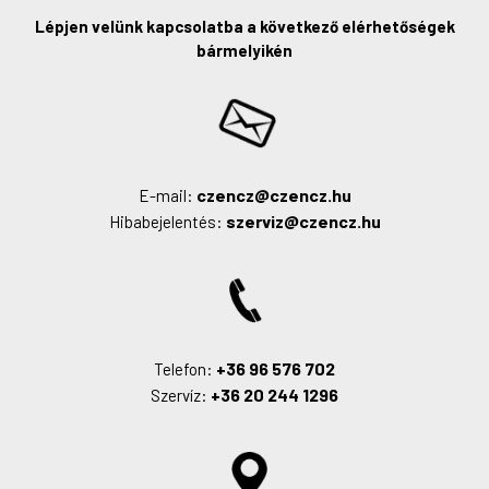
Lépjen velünk kapcsolatba a következő elérhetőségek
bármelyikén
czencz@czencz.hu
E-mail:
szerviz@czencz.hu
Hibabejelentés:
+36 96 576 702
Telefon:
+36 20 244 1296
Szervíz: