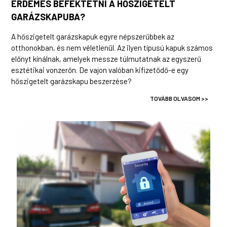
ÉRDEMES BEFEKTETNI A HŐSZIGETELT
GARÁZSKAPUBA?
A hőszigetelt garázskapuk egyre népszerűbbek az
otthonokban, és nem véletlenül. Az ilyen típusú kapuk számos
előnyt kínálnak, amelyek messze túlmutatnak az egyszerű
esztétikai vonzerőn. De vajon valóban kifizetődő-e egy
hőszigetelt garázskapu beszerzése?
TOVÁBB OLVASOM >>