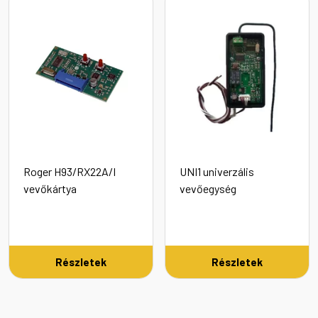
Roger H93/RX22A/I
UNI1 univerzális
vevőkártya
vevőegység
Részletek
Részletek