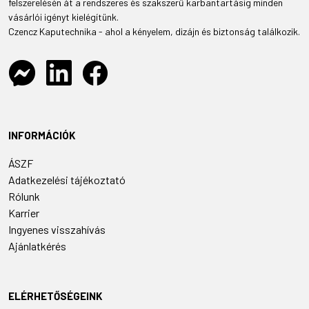
felszerelésén át a rendszeres és szakszerű karbantartásig minden
vásárlói igényt kielégítünk.
Czencz Kaputechnika - ahol a kényelem, dizájn és biztonság találkozik.
INFORMÁCIÓK
ÁSZF
Adatkezelési tájékoztató
Rólunk
Karrier
Ingyenes visszahívás
Ajánlatkérés
ELÉRHETŐSÉGEINK