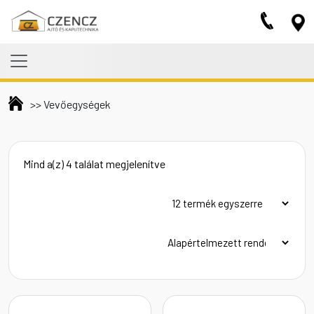
Skip to main content
>>
Vevőegységek
Mind a(z) 4 találat megjelenítve