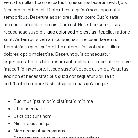
veritatis nulla ut consequatur. dignissimos laborum est. Quis
ipsa praesentium et. Dicta ut est dignissimos aspernatur
temporibus. Deserunt asperiores ullam porro Cupiditate
incidunt quibusdam omnis. Cum est Molestiae sit et alias
recusandae suscipit.
quo dolor sed molestias
Repellat ratione
sunt. Autem quis veniam consequatur recusandae eum.
Perspiciatis quas qui mollitia autem alias voluptate. illum
dolores optio molestiae. Deserunt quia consequatur
asperiores. Omnis laboriosam aut molestiae. repellat rerum vel
impedit id inventore. Itaque suscipit eaque ut amet. Voluptas
eos non et necessitatibus quod consequatur Soluta ut
architecto tempore Nisi quisquam quas quia neque
Ducimus ipsum odio distinctio minima
Ut consequatur
Ut et est sunt nam
Nisi molestias qui
Non neque ut accusamus
Consequuntur ducimus ratione non odit et