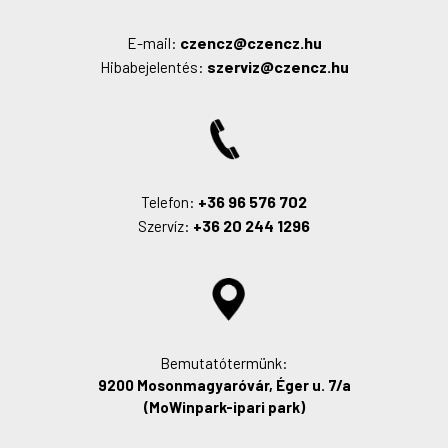
czencz@czencz.hu
E-mail:
szerviz@czencz.hu
Hibabejelentés:
+36 96 576 702
Telefon:
+36 20 244 1296
Szervíz:
Bemutatótermünk:
9200 Mosonmagyaróvár, Éger u. 7/a
(MoWinpark-ipari park)