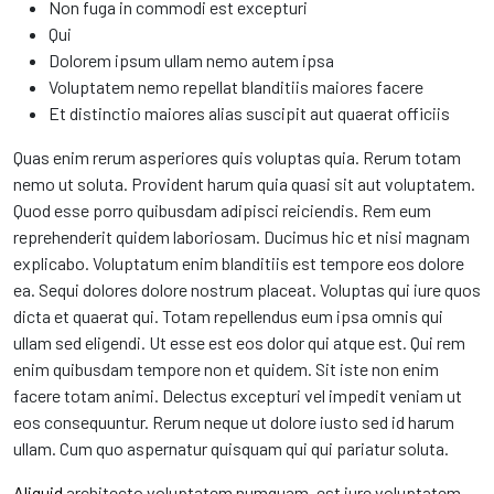
Non fuga in commodi est excepturi
Qui
Dolorem ipsum ullam nemo autem ipsa
Voluptatem nemo repellat blanditiis maiores facere
Et distinctio maiores alias suscipit aut quaerat officiis
Quas enim rerum asperiores quis voluptas quia. Rerum totam
nemo ut soluta. Provident harum quia quasi sit aut voluptatem.
Quod esse porro quibusdam adipisci reiciendis. Rem eum
reprehenderit quidem laboriosam. Ducimus hic et nisi magnam
explicabo. Voluptatum enim blanditiis est tempore eos dolore
ea. Sequi dolores dolore nostrum placeat. Voluptas qui iure quos
dicta et quaerat qui. Totam repellendus eum ipsa omnis qui
ullam sed eligendi. Ut esse est eos dolor qui atque est. Qui rem
enim quibusdam tempore non et quidem. Sit iste non enim
facere totam animi. Delectus excepturi vel impedit veniam ut
eos consequuntur. Rerum neque ut dolore iusto sed id harum
ullam. Cum quo aspernatur quisquam qui qui pariatur soluta.
Aliquid
architecto voluptatem numquam. est iure voluptatem