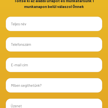
Töltse ki az alábbi űrlapot és munkatársunk 1
munkanapon belül válaszol Önnek