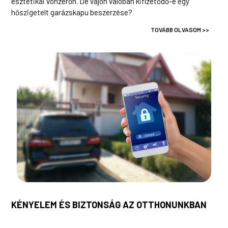
esztétikai vonzerőn. De vajon valóban kifizetődő-e egy
hőszigetelt garázskapu beszerzése?
TOVÁBB OLVASOM >>
KÉNYELEM ÉS BIZTONSÁG AZ OTTHONUNKBAN