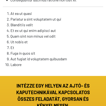
At ea ut quasi
Pariatur a sint voluptatem ut qui
Blanditiis velit
Et ex ut qui enim adipisci aut
Quam sint non minus vel odit
Ut nobis et
Et
Fuga in quos sit
Aut fugiat id voluptatem quibusdam
Labore
INTÉZZE EGY HELYEN AZ AJTÓ- ÉS
KAPUTECHNIKÁVAL KAPCSOLATOS
ÖSSZES FELADATÁT, GYORSAN ÉS
KÉNYELMESEN.