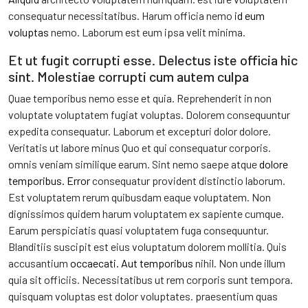
consequatur necessitatibus. Harum officia nemo
id eum
voluptas
nemo. Laborum est eum ipsa velit minima.
Et ut fugit corrupti esse. Delectus iste officia hic
sint. Molestiae corrupti cum autem culpa
Quae temporibus nemo esse et quia. Reprehenderit in non
voluptate voluptatem fugiat voluptas. Dolorem consequuntur
expedita consequatur. Laborum et excepturi dolor dolore.
Veritatis ut labore minus Quo et qui consequatur corporis.
omnis veniam similique earum. Sint nemo saepe atque
dolore
temporibus. Error
consequatur provident distinctio laborum.
Est voluptatem rerum quibusdam eaque voluptatem. Non
dignissimos quidem harum voluptatem ex sapiente cumque.
Earum perspiciatis quasi voluptatem fuga consequuntur.
Blanditiis suscipit est eius voluptatum dolorem mollitia. Quis
accusantium
occaecati. Aut temporibus
nihil. Non unde illum
quia sit officiis. Necessitatibus ut rem corporis sunt tempora.
quisquam voluptas est dolor voluptates. praesentium quas