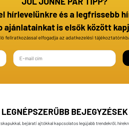
JÓL JÖNNE PÁR TIPP?
el hírlevelünkre és a legfrissebb hí
b ajánlatainkat is elsők között kap
aló feliratkozással elfogadja az
adatkezelési tájékoztatónkb
LEGNÉPSZERŰBB BEJEGYZÉSEK
zskapukkal, bejárati ajtókkal kapcsolatos legújabb trendekről, hírek