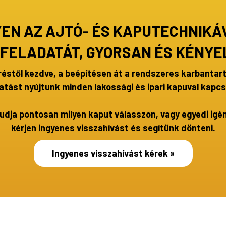
YEN AZ AJTÓ- ÉS KAPUTECHNIK
 FELADATÁT, GYORSAN ÉS KÉNYE
réstől kezdve, a beépítésen át a rendszeres karbantart
atást nyújtunk minden lakossági és ipari kapuval kapc
udja pontosan milyen kaput válasszon, vagy egyedi igén
kérjen ingyenes visszahívást és segítünk dönteni.
Ingyenes visszahívást kérek »