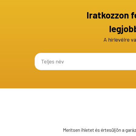
Iratkozzon f
legjob
A hírlevélre v
Merítsen ihletet és értesüljön a gará