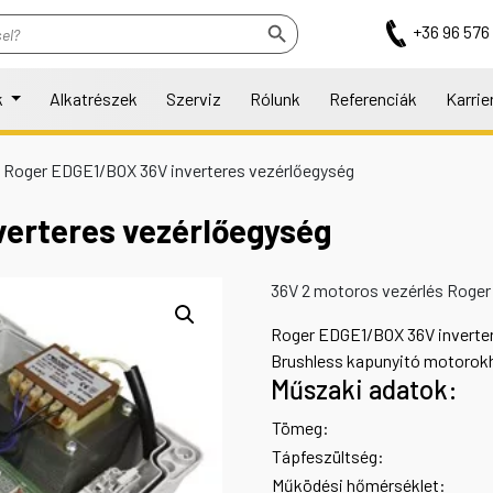
Search Button
+36 96 576
k
Alkatrészek
Szerviz
Rólunk
Referenciák
Karrie
>
Roger EDGE1/BOX 36V inverteres vezérlőegység
erteres vezérlőegység
36V 2 motoros vezérlés Roger
Roger EDGE1/BOX 36V inverter
Brushless kapunyitó motorok
Műszaki adatok:
Tömeg:
Tápfeszültség:
Működési hőmérséklet: