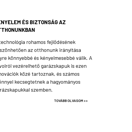
ÉNYELEM ÉS BIZTONSÁG AZ
TTHONUNKBAN
technológia rohamos fejlődésének
szönhetően az otthonunk irányítása
yre könnyebbé és kényelmesebbé válik. A
volról vezérelhető garázskapuk is ezen
novációk közé tartoznak, és számos
őnnyel kecsegtetnek a hagyományos
rázskapukkal szemben.
TOVÁBB OLVASOM >>