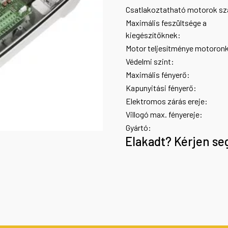
Csatlakoztatható motorok s
Maximális feszültsége a
kiegészítőknek:
Motor teljesítménye motoron
Védelmi szint:
Maximális fényerő:
Kapunyitási fényerő:
Elektromos zárás ereje:
Villogó max. fényereje:
Gyártó:
Elakadt? Kérjen se