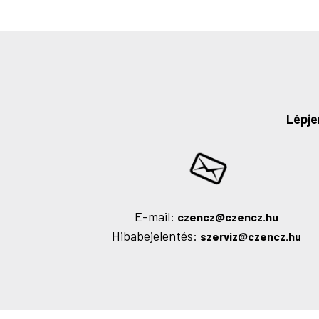
Lépje
E-mail:
czencz@czencz.hu
Hibabejelentés:
szerviz@czencz.hu