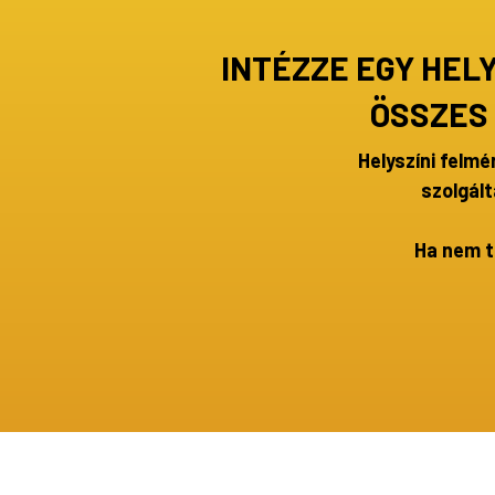
INTÉZZE EGY HEL
ÖSSZES
Helyszíni felmé
szolgált
Ha nem t