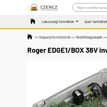
Skip to main content
Search
for:
Lakossági termékek
Ipari terméke
>>
Kapunyitó motorok
>>
Vezérlőegységek
>
Roger EDGE1/BOX 36V inv