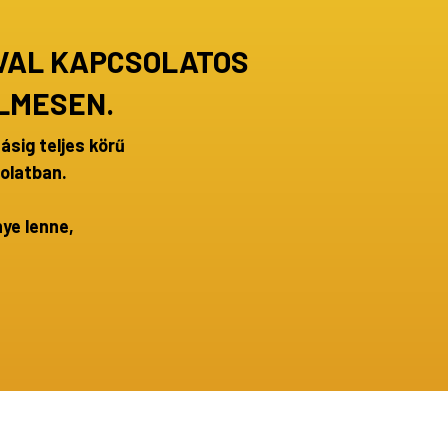
ÁVAL KAPCSOLATOS
LMESEN.
ásig teljes körű
solatban.
ye lenne,