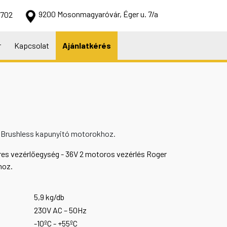
9200 Mosonmagyaróvár, Éger u. 7/a
 702
r
Kapcsolat
Ajánlatkérés
 Brushless kapunyitó motorokhoz.
es vezérlőegység - 36V 2 motoros vezérlés Roger
hoz.
5,9 kg/db
230V AC – 50Hz
-10ºC - +55ºC