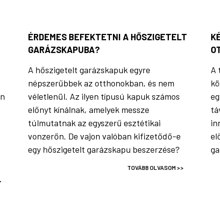
ÉRDEMES BEFEKTETNI A HŐSZIGETELT
K
GARÁZSKAPUBA?
O
A hőszigetelt garázskapuk egyre
A 
népszerűbbek az otthonokban, és nem
kö
an
véletlenül. Az ilyen típusú kapuk számos
eg
előnyt kínálnak, amelyek messze
tá
túlmutatnak az egyszerű esztétikai
in
vonzerőn. De vajon valóban kifizetődő-e
el
egy hőszigetelt garázskapu beszerzése?
ga
TOVÁBB OLVASOM >>
>