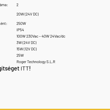
záma:
2
20W (24V DC)
ként:
250W
IP54
100W 230Vac – 40W 24Vac/dc
3W (24V DC)
15W (12V DC)
25W
Roger Technology S.L.R
gítséget
ITT
!